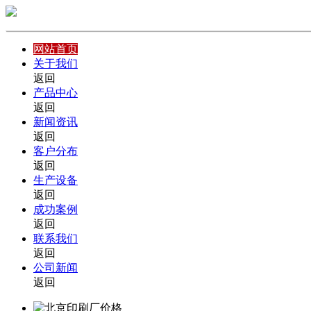
网站首页
关于我们
返回
产品中心
返回
新闻资讯
返回
客户分布
返回
生产设备
返回
成功案例
返回
联系我们
返回
公司新闻
返回