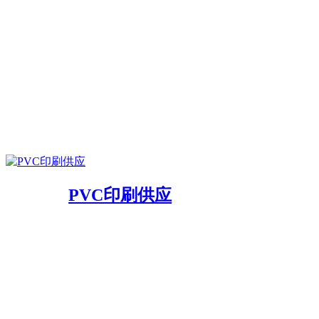
PVC印刷供应