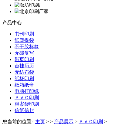
产品中心
书刊印刷
纸塑提袋
不干胶标签
无碳复写
彩页印刷
台挂历历
无纺布袋
纸杯印刷
纸箱纸盒
电脑打印纸
ＰＶＣ印刷
档案袋印刷
信纸信封
您当前的位置:
主页
> >
产品展示
>
ＰＶＣ印刷
>