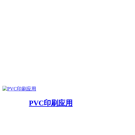
PVC印刷应用