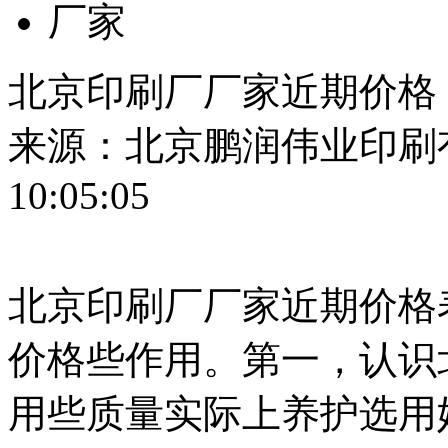
北京印刷厂厂家近期价格
来源：北京鹏润伟业印刷
10:05:05
北京印刷厂厂家近期价格
价格些作用。第一，认识
用些质量实际上养护选用